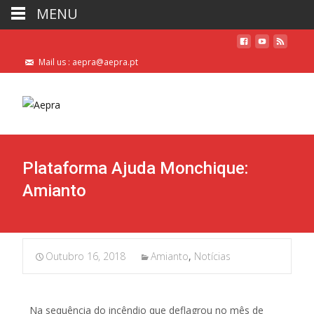
MENU
Mail us : aepra@aepra.pt
Plataforma Ajuda Monchique:
Amianto
Outubro 16, 2018
Amianto
,
Notícias
Na sequência do incêndio que deflagrou no mês de